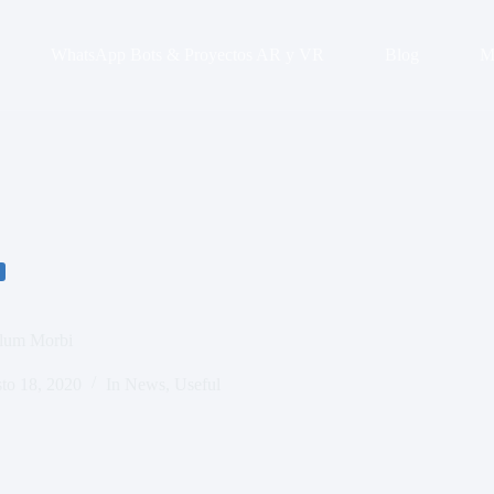
WhatsApp Bots & Proyectos AR y VR
Blog
M
ulum Morbi
to 18, 2020
In
News
,
Useful