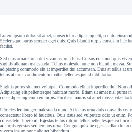
Lorem ipsum dolor sit amet, consectetur adipiscing elit, sed do eiusmod
Scelerisque purus semper eget duis. Quis blandit turpis cursus in hac ha
facilisi.
Sed cras ornare arcu dui vivamus arcu felis. Cursus euismod quis viver
sagittis aliquam malesuada. Tellus molestie nunc non blandit massa. Sus
adipiscing commodo elit at imperdiet dui accumsan. Duis at tellus at u
tellus at urna condimentum mattis pellentesque id nibh tortor.
Sagittis purus sit amet volutpat. Commodo elit at imperdiet dui. Non odi
Adipiscing elit pellentesque habitant morbi. Etiam sit amet nisl purus in
cras adipiscing enim eu turpis. Facilisis mauris sit amet massa vitae to
Ultricies leo integer malesuada nunc. At lectus urna duis convallis conv
consectetur libero id faucibus. Quis risus sed vulputate odio ut enim. 
consectetur libero id. Egestas tellus rutrum tellus pellentesque eu tinci
ac turpis egestas sed tempus urna. Congue quisque egestas diam in arcu c
viverra ipsum nunc aliquet bibendum.