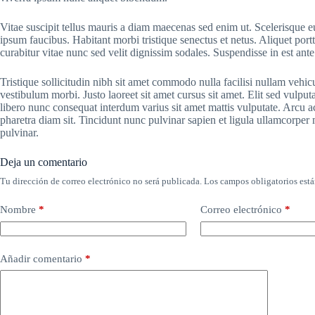
Vitae suscipit tellus mauris a diam maecenas sed enim ut. Scelerisque eu
ipsum faucibus. Habitant morbi tristique senectus et netus. Aliquet por
curabitur vitae nunc sed velit dignissim sodales. Suspendisse in est ante
Tristique sollicitudin nibh sit amet commodo nulla facilisi nullam vehic
vestibulum morbi. Justo laoreet sit amet cursus sit amet. Elit sed vulputa
libero nunc consequat interdum varius sit amet mattis vulputate. Arcu ac
pharetra diam sit. Tincidunt nunc pulvinar sapien et ligula ullamcorpe
pulvinar.
Deja un comentario
Tu dirección de correo electrónico no será publicada.
Los campos obligatorios est
Nombre
*
Correo electrónico
*
Añadir comentario
*