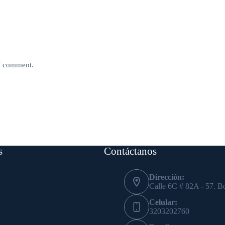
 I comment.
s
Contáctanos
Dirección:
Calle 6C # 82A - 57. B
Celular:
3203202760