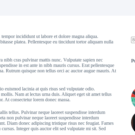
 tempor incididunt ut labore et dolore magna aliqua.
bitasse platea. Pellentesque eu tincidunt tortor aliquam nulla
S
re
ra nibh cras pulvinar mattis nunc. Vulputate sapien nec
P
pendisse in est ante in nibh mauris cursus. Erat pellentesque
rna. Rutrum quisque non tellus orci ac auctor augue mauris. At
o euismod lacinia at quis risus sed vulputate odio.
 mollis. Nam at lectus urna duis. Aliquet eget sit amet tellus
rtor. At consectetur lorem donec massa.
allis tellus. Pulvinar neque laoreet suspendisse interdum
Porta non pulvinar neque laoreet suspendisse interdum
dunt. Diam donec adipiscing tristique risus nec feugiat. Fames
ursus. Integer quis auctor elit sed vulputate mi sit. Sed