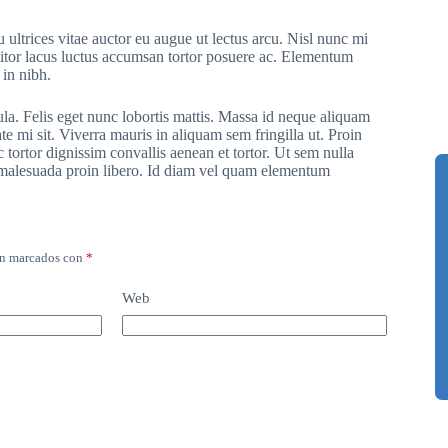
 ultrices vitae auctor eu augue ut lectus arcu. Nisl nunc mi
ttitor lacus luctus accumsan tortor posuere ac. Elementum
 in nibh.
ula. Felis eget nunc lobortis mattis. Massa id neque aliquam
te mi sit. Viverra mauris in aliquam sem fringilla ut. Proin
 tortor dignissim convallis aenean et tortor. Ut sem nulla
r malesuada proin libero. Id diam vel quam elementum
án marcados con
*
Web