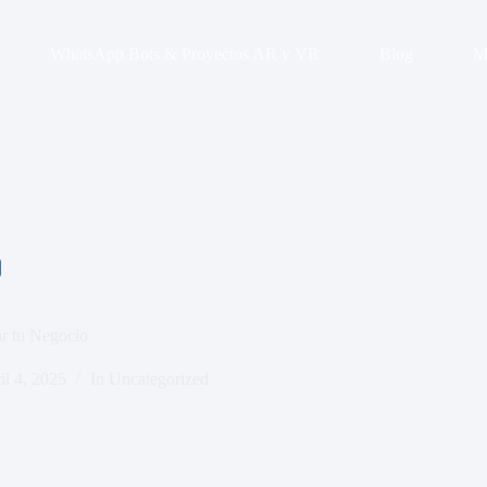
WhatsApp Bots & Proyectos AR y VR
Blog
M
ar tu Negocio
il 4, 2025
In
Uncategorized