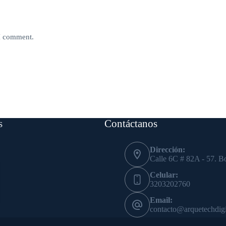
 I comment.
s
Contáctanos
Dirección:
Calle 6C # 82A - 57. B
Celular:
3203202760
Email:
contacto@arquetechdigi