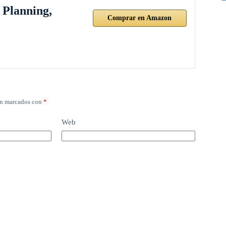
 Planning,
Comprar en Amazon
án marcados con
*
Web